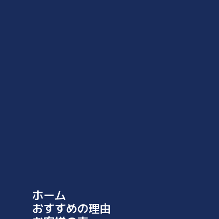
S
E
M
I
O
カートに追加
R
D
E
¥
25,000
以上で送料無料 (北海道・沖縄は500円)
R
H
E
A
D
E
配送
R
F
ご注文後、通常4〜7営業日以内に発送いたします。配送方法は選
ホーム
O
択可能で、追跡情報も提供されます。お急ぎの場合は、速達オプ
おすすめの理由
O
ションをご利用ください。
T