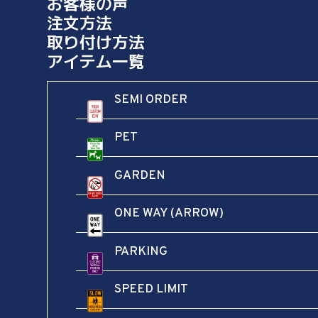
お客様の声
E
注文方法
R
取り付け方法
0
アイテム一覧
返品
5
【
商品に不具合があった場合、到着後7日以内にご連絡ください。返
B
SEMI ORDER
品手続きは迅速に行います。お客様の満足が最優先です。
S
S
PET
E
M
I
GARDEN
0
サイズ比較画像
5
ONE WAY (ARROW)
】
個
PARKING
SPEED LIMIT